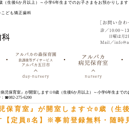
☆0歳（生後6か月以上）～小学6年生までのお子さまをお預かりしま
0
カこども矯正歯科
ルパカ病児保育室』が開室します☆0歳（生後6か月以上）～小学6年生ま
2-275-6200
カ病児保育室』が開室します☆0歳（生
す【定員8名】※事前登録無料・随時