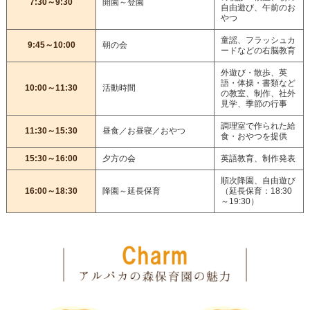
7:30～9:30
開園～登園
自由遊び、午前のお
やつ
童謡、フラッシュカ
9:45～10:00
朝の会
ードなどの右脳教育
外遊び・散歩、英
語・体操・書類など
10:00～11:30
活動時間
の教室、制作、社外
見学、季節の行事
調理室で作られた給
11:30～15:30
昼食／お昼寝／おやつ
食・おやつを提供
15:30～16:00
夕方の会
英語教育、制作発表
順次降園、自由遊び
16:00～18:30
降園～延長保育
（延長保育：18:30
～19:30）