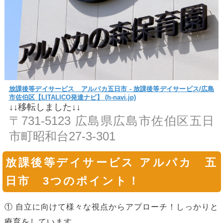
放課後等デイサービス アルパカ五日市 - 放課後等デイサービス/広島
市佐伯区【LITALICO発達ナビ】 (h-navi.jp)
↓↓移転しました↓↓
〒731-5123 広島県広島市佐伯区五日
市町昭和台27-3-301
放課後等デイサービス アルパカ 五
日市 3つのポイント！
① 自立に向けて様々な視点からアプローチ！しっかりと
療育をしています。