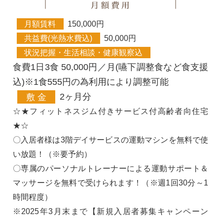
月額賃料
150,000円
共益費(光熱水費込)
50,000円
状況把握・生活相談・健康観察込
食費1日3食 50,000円／月(嚥下調整食など食支援
込)※1食555円の為利用により調整可能
敷 金
2ヶ月分
☆★フィットネスジム付きサービス付高齢者向住宅
★☆
〇入居者様は3階デイサービスの運動マシンを無料で使
い放題！（※要予約）
〇専属のパーソナルトレーナーによる運動サポート＆
マッサージを無料で受けられます！（※週1回30分～1
時間程度）
※2025年3月末まで【新規入居者募集キャンペーン